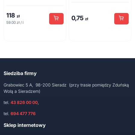
118
zł
0,75
zł
59.00 zł / l
Siedziba firmy
Grabowiec 5 A, 98-200 Sieradz (przy trasie pomiędzy Zduńską
Wolą a Sieradzem)
tel.
43 826 00 00
,
tel.
694 477 776
Sklep internetowy