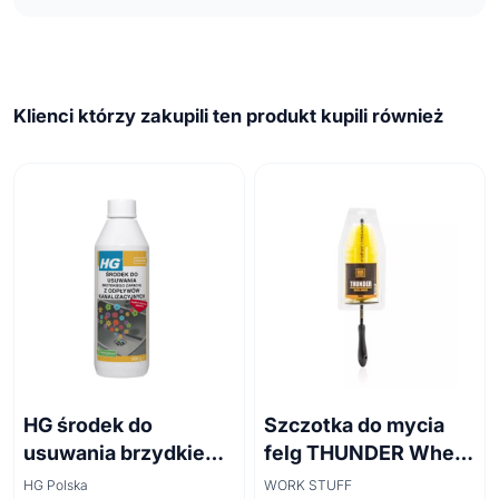
Klienci którzy zakupili ten produkt kupili również
HG środek do
Szczotka do mycia
usuwania brzydkiego
felg THUNDER Wheel
zapachu z odpływów
Brush 45cm
HG Polska
WORK STUFF