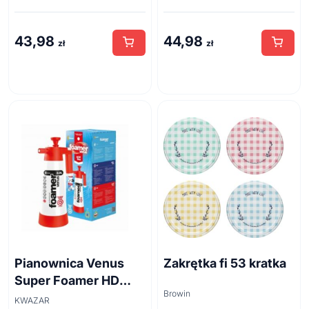
kanalizacyjnych
500ml
43,98
44,98
zł
zł
Pianownica Venus
Zakrętka fi 53 kratka
Super Foamer HD
Browin
acid line 2L
KWAZAR