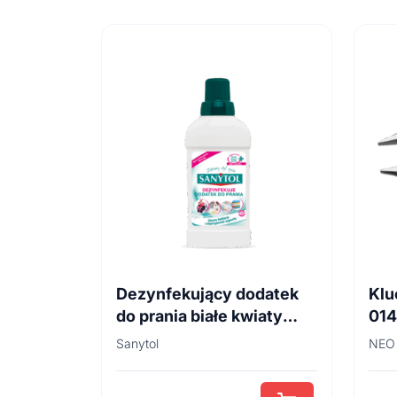
Dezynfekujący dodatek
Klu
do prania białe kwiaty
01
500ml
Sanytol
NEO