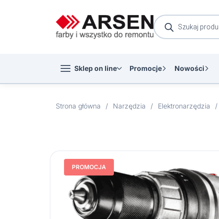
Wyszukiwarka
produktów
Sklep on line
Promocje
Nowości
Strona główna
/
Narzędzia
/
Elektronarzędzia
/
PROMOCJA