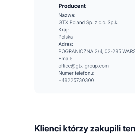
Producent
Nazwa:
GTX Poland Sp. z o.o. Sp.k.
Kraj:
Polska
Adres:
POGRANICZNA 2/4, 02-285 WA
Email:
office@gtx-group.com
Numer telefonu:
+48225730300
Klienci którzy zakupili te