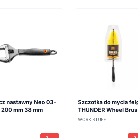
cz nastawny Neo 03-
Szczotka do mycia fel
4 200 mm 38 mm
THUNDER Wheel Brus
45cm
WORK STUFF