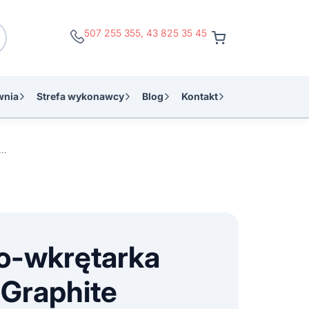
507 255 355
,
43 825 35 45
wnia
Strefa wykonawcy
Blog
Kontakt
o-wkrętarka sieciowa Graphite 58G792 250W
o-wkrętarka
 Graphite