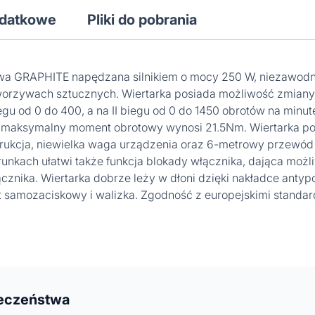
odatkowe
Pliki do pobrania
owa GRAPHITE napędzana silnikiem o mocy 250 W, niezawodn
tworzywach sztucznych. Wiertarka posiada możliwość zmiany
gu od 0 do 400, a na II biegu od 0 do 1450 obrotów na minut
 maksymalny moment obrotowy wynosi 21.5Nm. Wiertarka posi
rukcja, niewielka waga urządzenia oraz 6-metrowy przewód z
nkach ułatwi także funkcja blokady włącznika, dająca możliw
cznika. Wiertarka dobrze leży w dłoni dzięki nakładce antyp
yt samozaciskowy i walizka. Zgodność z europejskimi standar
ieczeństwa