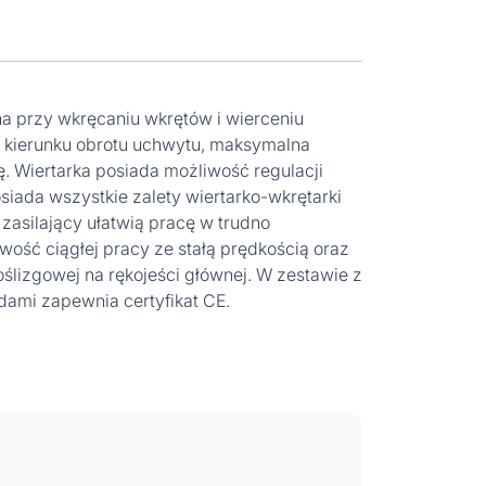
a przy wkręcaniu wkrętów i wierceniu
 kierunku obrotu uchwytu, maksymalna
ę. Wiertarka posiada możliwość regulacji
ada wszystkie zalety wiertarko-wkrętarki
asilający ułatwią pracę w trudno
ość ciągłej pracy ze stałą prędkością oraz
oślizgowej na rękojeści głównej. W zestawie z
dami zapewnia certyfikat CE.