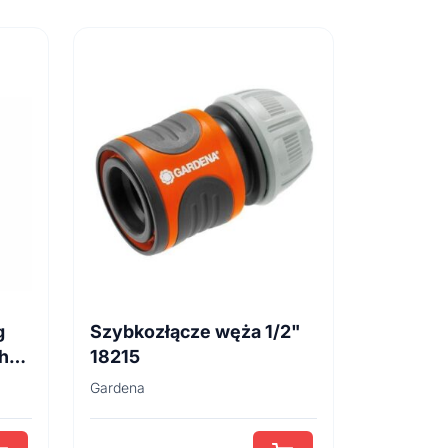
g
Szybkozłącze węża 1/2"
h
18215
Gardena