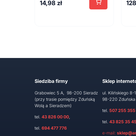
14,98
zł
12
Siedziba firmy
Sklep interne
Grabowiec 5 A, 98-200 Sieradz
ul. Kilińskiego 8-
(przy trasie pomiędzy Zduńską
98-220 Zduńska
Wolą a Sieradzem)
tel.
507 255 355
tel.
43 826 00 00
,
tel.
43 825 35 4
tel.
694 477 776
e-mail:
sklep@ar