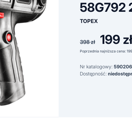
58G792
TOPEX
199
z
Pierwot
398
zł
cena
Poprzednia najniższa cena:
19
wynosiła
Nr katalogowy:
590206
398 zł.
Dostępność:
niedostęp