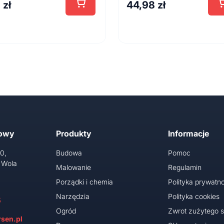
8
zł
44,98
zł
towy
Produkty
Informacje
10,
Budowa
Pomoc
 Wola
Malowanie
Regulamin
Porządki i chemia
Polityka prywatno
Narzędzia
Polityka cookies
5
Ogród
Zwrot zużytego s
sen.pl