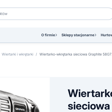
O firmie
Sklepy stacjonarne
Hurto
Wiertarki i wkrętarki
/
Wiertark
Wiertark
sieciowa