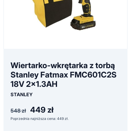
Wiertarko-wkrętarka z torbą
Stanley Fatmax FMC601C2S
18V 2×1.3AH
STANLEY
449
zł
Pierwotna
Aktualna
548
zł
cena
cena
Poprzednia najniższa cena:
449
zł
.
wynosiła:
wynosi:
548 zł.
449 zł.