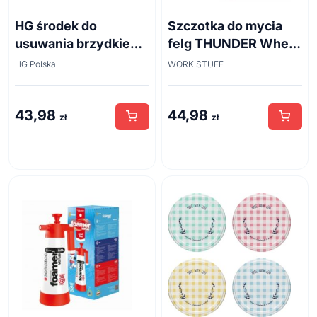
HG środek do
Szczotka do mycia
usuwania brzydkiego
felg THUNDER Wheel
zapachu z odpływów
Brush 45cm
HG Polska
WORK STUFF
kanalizacyjnych
500ml
43,98
44,98
zł
zł