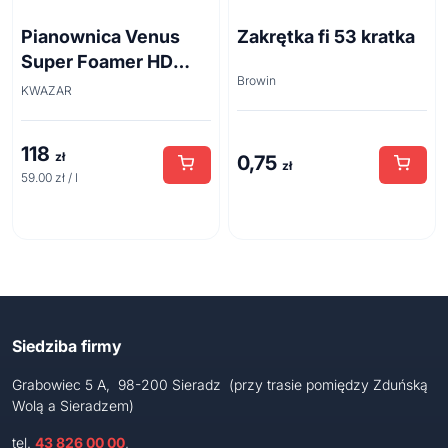
Pianownica Venus
Zakrętka fi 53 kratka
Super Foamer HD
Browin
acid line 2L
KWAZAR
118
zł
0,75
zł
59.00 zł / l
Siedziba firmy
Grabowiec 5 A, 98-200 Sieradz (przy trasie pomiędzy Zduńską
Wolą a Sieradzem)
tel.
43 826 00 00
,