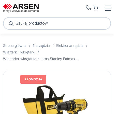
Wyszukiwarka
produktów
Strona główna
/
Narzędzia
/
Elektronarzędzia
/
Wiertarki i wkrętarki
/
Wiertarko-wkrętarka z torbą Stanley Fatmax FMC601C2S 18V 2×1.3AH
PROMOCJA