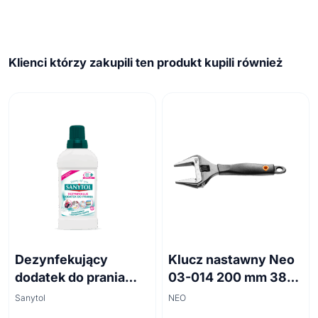
Klienci którzy zakupili ten produkt kupili również
Dezynfekujący
Klucz nastawny Neo
dodatek do prania
03-014 200 mm 38
białe kwiaty 500ml
mm
Sanytol
NEO