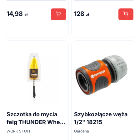
14,98
128
zł
zł
Szczotka do mycia
Szybkozłącze węża
felg THUNDER Wheel
1/2" 18215
Brush 45cm
WORK STUFF
Gardena