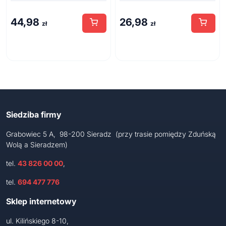
44,98
26,98
zł
zł
Siedziba firmy
Grabowiec 5 A, 98-200 Sieradz (przy trasie pomiędzy Zduńską
Wolą a Sieradzem)
tel.
43 826 00 00
,
tel.
694 477 776
Sklep internetowy
ul. Kilińskiego 8-10,