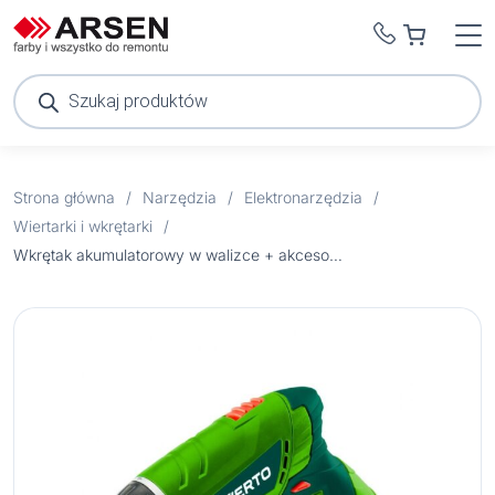
Wyszukiwarka
produktów
Strona główna
/
Narzędzia
/
Elektronarzędzia
/
Wiertarki i wkrętarki
/
Wkrętak akumulatorowy w walizce + akcesoria Verto 50G137 1,3 Ah