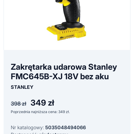
Zakrętarka udarowa Stanley
FMC645B-XJ 18V bez aku
STANLEY
349
zł
Pierwotna
Aktualna
398
zł
cena
cena
Poprzednia najniższa cena:
349
zł
.
wynosiła:
wynosi:
398 zł.
349 zł.
Nr katalogowy:
5035048494066