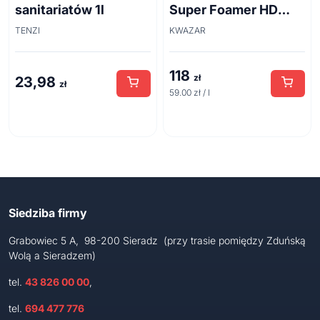
sanitariatów 1l
Super Foamer HD
acid line 2L
TENZI
KWAZAR
118
zł
23,98
zł
59.00 zł / l
Siedziba firmy
Grabowiec 5 A, 98-200 Sieradz (przy trasie pomiędzy Zduńską
Wolą a Sieradzem)
tel.
43 826 00 00
,
tel.
694 477 776