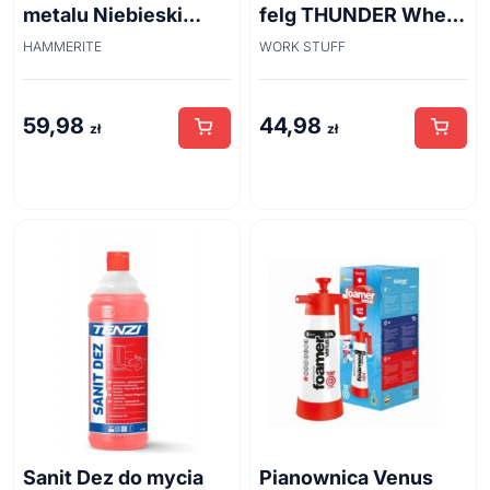
metalu Niebieski
felg THUNDER Wheel
połysk 0,7 l
Brush 45cm
HAMMERITE
WORK STUFF
59,98
44,98
zł
zł
Sanit Dez do mycia
Pianownica Venus