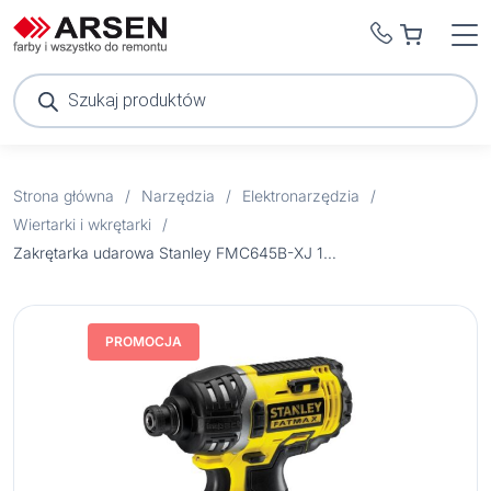
Wyszukiwarka
produktów
Strona główna
/
Narzędzia
/
Elektronarzędzia
/
Wiertarki i wkrętarki
/
Zakrętarka udarowa Stanley FMC645B-XJ 18V bez aku
PROMOCJA