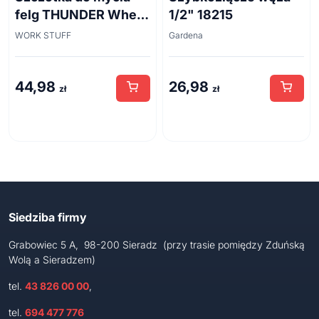
felg THUNDER Wheel
1/2" 18215
Brush 45cm
WORK STUFF
Gardena
44,98
26,98
zł
zł
Siedziba firmy
Grabowiec 5 A, 98-200 Sieradz (przy trasie pomiędzy Zduńską
Wolą a Sieradzem)
tel.
43 826 00 00
,
tel.
694 477 776