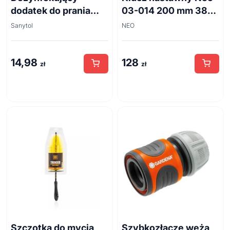
dodatek do prania
03-014 200 mm 38
białe kwiaty 500ml
mm
Sanytol
NEO
14,98
128
zł
zł
Szczotka do mycia
Szybkozłącze węża