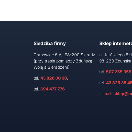
Siedziba firmy
Sklep interne
Grabowiec 5 A, 98-200 Sieradz
ul. Kilińskiego 8-
(przy trasie pomiędzy Zduńską
98-220 Zduńska
Wolą a Sieradzem)
tel.
507 255 355
tel.
43 826 00 00
,
tel.
43 825 35 4
tel.
694 477 776
e-mail:
sklep@ar