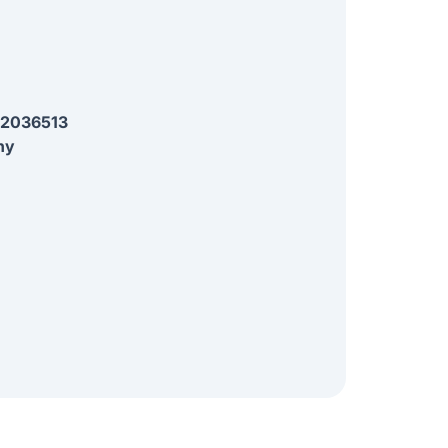
2036513
ny