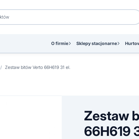
O firmie
Sklepy stacjonarne
Hurto
/
Zestaw bitów Verto 66H619 31 el.
Zestaw b
66H619 31