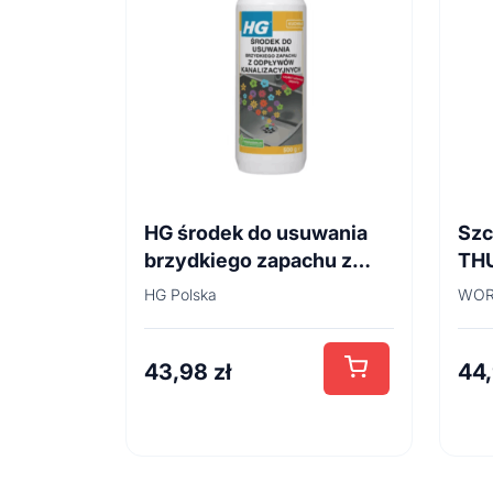
HG środek do usuwania
Szc
brzydkiego zapachu z
TH
odpływów
45
HG Polska
WOR
kanalizacyjnych 500ml
43,98
zł
44