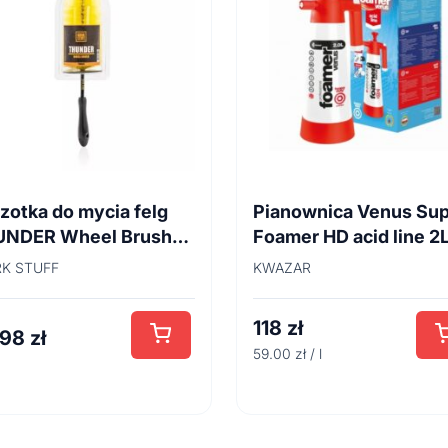
zotka do mycia felg
Pianownica Venus Su
UNDER Wheel Brush
Foamer HD acid line 2
cm
K STUFF
KWAZAR
118
zł
,98
zł
59.00 zł / l