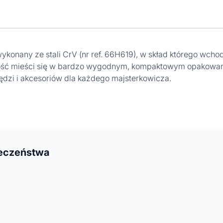
konany ze stali CrV (nr ref. 66H619), w skład którego wch
ć mieści się w bardzo wygodnym, kompaktowym opakowaniu
ędzi i akcesoriów dla każdego majsterkowicza.
ieczeństwa