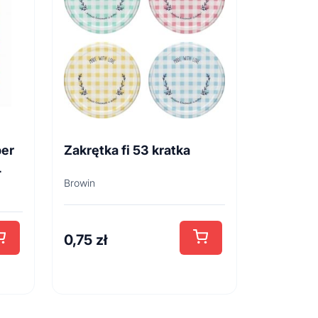
per
Zakrętka fi 53 kratka
L
Browin
0,75
zł