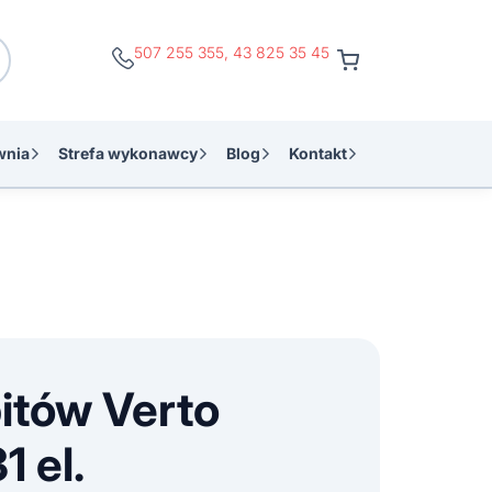
507 255 355
,
43 825 35 45
wnia
Strefa wykonawcy
Blog
Kontakt
itów Verto
 el.