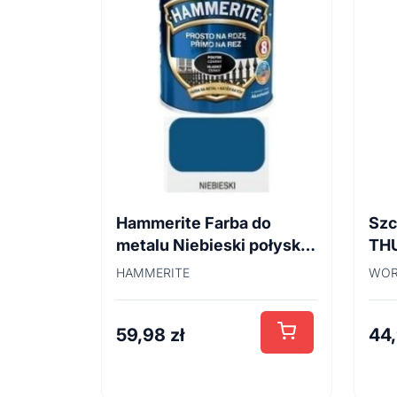
Hammerite Farba do
Szc
metalu Niebieski połysk
TH
0,7 l
45
HAMMERITE
WOR
59,98
zł
44