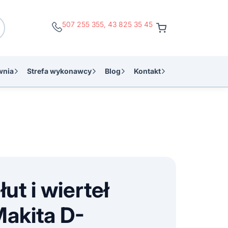
507 255 355
,
43 825 35 45
wnia
Strefa wykonawcy
Blog
Kontakt
ut i wierteł
Makita D-