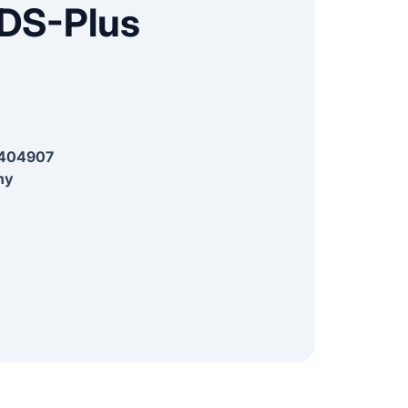
DS-Plus
404907
ny