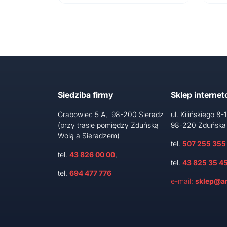
Siedziba firmy
Sklep interne
Grabowiec 5 A, 98-200 Sieradz
ul. Kilińskiego 8-
(przy trasie pomiędzy Zduńską
98-220 Zduńska
Wolą a Sieradzem)
tel.
507 255 355
tel.
43 826 00 00
,
tel.
43 825 35 4
tel.
694 477 776
e-mail:
sklep@ar