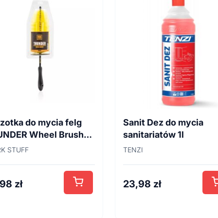
zotka do mycia felg
Sanit Dez do mycia
UNDER Wheel Brush
sanitariatów 1l
cm
K STUFF
TENZI
,98
zł
23,98
zł