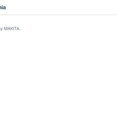
nia
my MAKITA.