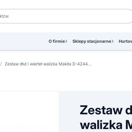
O firmie
Sklepy stacjonarne
Hurto
/
Zestaw dłut i wierteł walizka Makita D-42444 SDS-Plus
Zestaw dł
walizka 