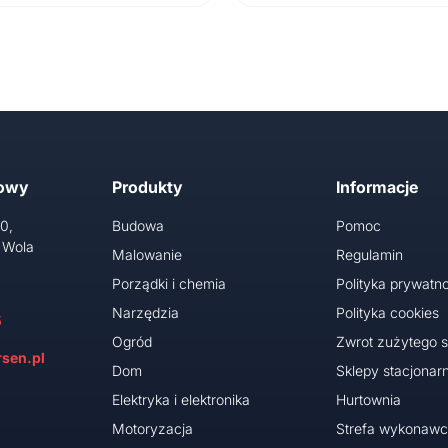
towy
Produkty
Informacje
10,
Budowa
Pomoc
 Wola
Malowanie
Regulamin
Porządki i chemia
Polityka prywatno
Narzędzia
Polityka cookies
5
Ogród
Zwrot zużytego s
sen.pl
Dom
Sklepy stacjonar
Elektryka i elektronika
Hurtownia
Motoryzacja
Strefa wykonaw