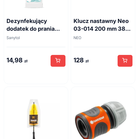
Dezynfekujący
Klucz nastawny Neo
dodatek do prania
03-014 200 mm 38
białe kwiaty 500ml
mm
Sanytol
NEO
14,98
128
zł
zł