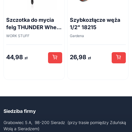
Szczotka do mycia
Szybkozłącze węża
felg THUNDER Wheel
1/2" 18215
Brush 45cm
WORK STUFF
Gardena
44,98
26,98
zł
zł
Siedziba firmy
Grabowiec 5 A, 98-200 Sieradz (przy trasie pomiędzy Zduńską
Wolą a Sieradzem)