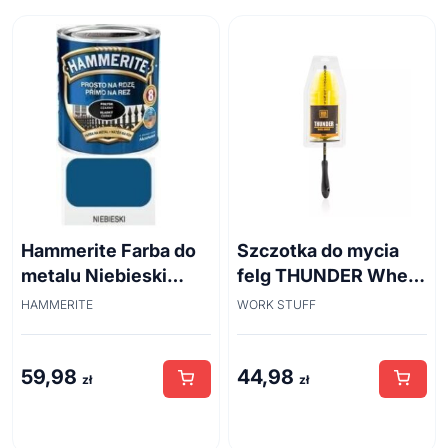
Hammerite Farba do
Szczotka do mycia
metalu Niebieski
felg THUNDER Wheel
połysk 0,7 l
Brush 45cm
HAMMERITE
WORK STUFF
59,98
44,98
zł
zł