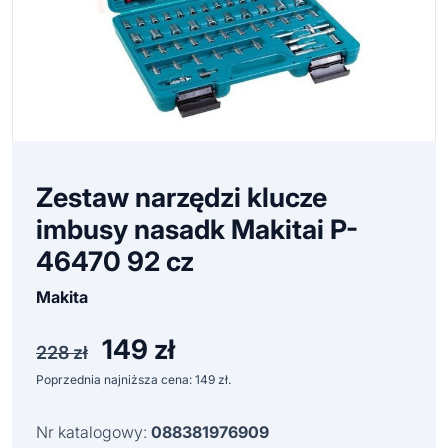
Zestaw narzędzi klucze
imbusy nasadk Makitai P-
46470 92 cz
Makita
149
zł
Pierwotna
Aktualna
228
zł
cena
cena
Poprzednia najniższa cena:
149
zł
.
wynosiła:
wynosi:
228 zł.
149 zł.
Nr katalogowy:
088381976909