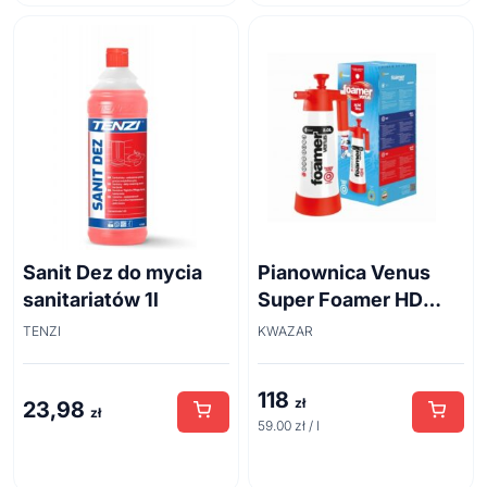
Sanit Dez do mycia
Pianownica Venus
sanitariatów 1l
Super Foamer HD
acid line 2L
TENZI
KWAZAR
118
zł
23,98
zł
59.00 zł / l