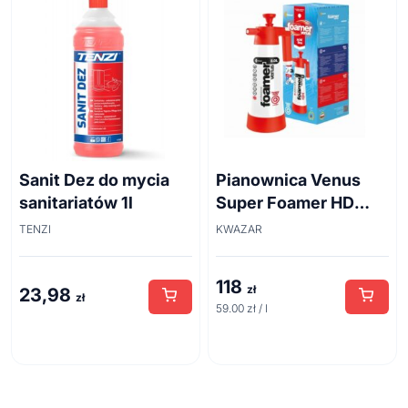
Sanit Dez do mycia
Pianownica Venus
sanitariatów 1l
Super Foamer HD
acid line 2L
TENZI
KWAZAR
118
zł
23,98
zł
59.00 zł / l