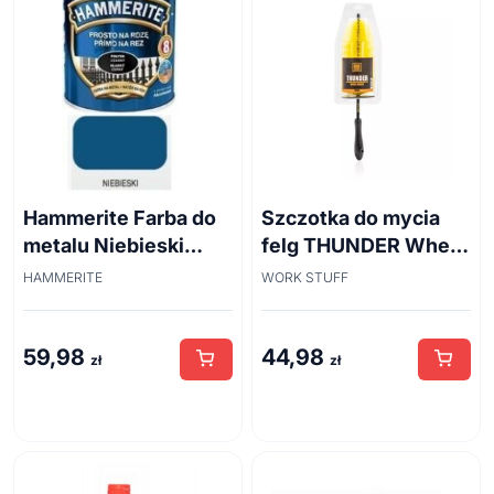
Hammerite Farba do
Szczotka do mycia
metalu Niebieski
felg THUNDER Wheel
połysk 0,7 l
Brush 45cm
HAMMERITE
WORK STUFF
59,98
44,98
zł
zł