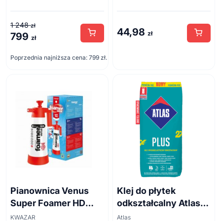
1 248
zł
44,98
zł
799
Pierwotna
Aktualna
zł
cena
cena
Poprzednia najniższa cena:
799
zł
.
wynosiła:
wynosi:
1
799 zł.
248 zł.
Pianownica Venus
Klej do płytek
Super Foamer HD
odkształcalny Atlas
acid line 2L
Plus 5 kg
KWAZAR
Atlas