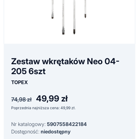
Zestaw wkrętaków Neo 04-
205 6szt
TOPEX
49,99
zł
Pierwotna
Aktualna
74,98
zł
cena
cena
Poprzednia najniższa cena:
49,99
zł
.
wynosiła:
wynosi:
74,98 zł.
49,99 zł.
Nr katalogowy:
5907558422184
Dostępność:
niedostępny