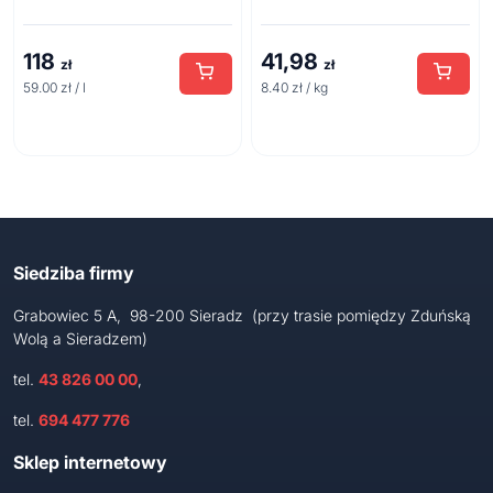
118
41,98
zł
zł
59.00 zł / l
8.40 zł / kg
Siedziba firmy
Grabowiec 5 A, 98-200 Sieradz (przy trasie pomiędzy Zduńską
Wolą a Sieradzem)
tel.
43 826 00 00
,
tel.
694 477 776
Sklep internetowy