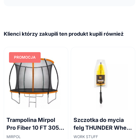
Klienci którzy zakupili ten produkt kupili również
PROMOCJA
Trampolina Mirpol
Szczotka do mycia
Pro Fiber 10 FT 305
felg THUNDER Wheel
cm + siatka
Brush 45cm
MIRPOL
WORK STUFF