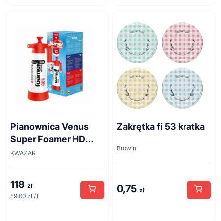
Pianownica Venus
Zakrętka fi 53 kratka
Super Foamer HD
Browin
acid line 2L
KWAZAR
118
zł
0,75
zł
59.00 zł / l