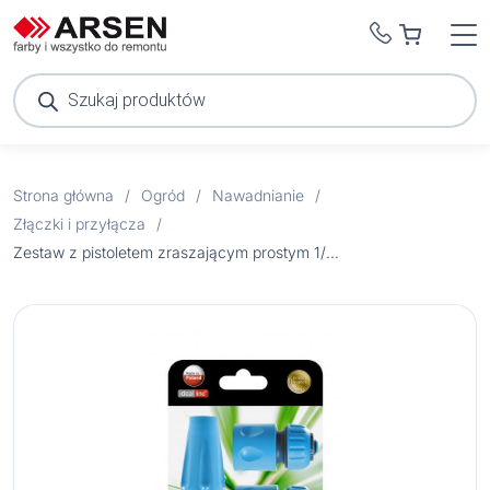
Wyszukiwarka
produktów
Strona główna
/
Ogród
/
Nawadnianie
/
Złączki i przyłącza
/
Zestaw z pistoletem zraszającym prostym 1/2″ 50-500