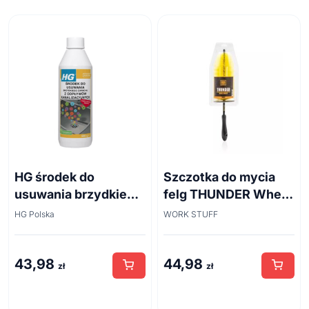
HG środek do
Szczotka do mycia
usuwania brzydkiego
felg THUNDER Wheel
zapachu z odpływów
Brush 45cm
HG Polska
WORK STUFF
kanalizacyjnych
500ml
43,98
44,98
zł
zł